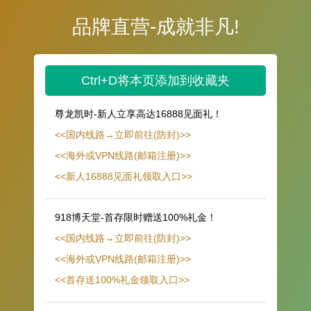
品牌直营-成就非凡!
Ctrl+D将本页添加到收藏夹
尊龙凯时-新人立享高达16888见面礼！
<<国内线路→立即前往(防封)>>
<<海外或VPN线路(邮箱注册)>>
<<新人16888见面礼领取入口>>
918博天堂-首存限时赠送100%礼金！
<<国内线路→立即前往(防封)>>
<<海外或VPN线路(邮箱注册)>>
<<首存送100%礼金领取入口>>